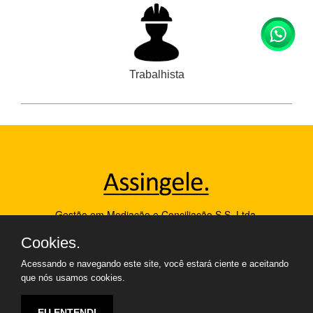
Trabalhista
Gestão em Mediação e Conciliação S.S. Ltda.
Porto Alegre, RS, Brasil
Cookies.
contato@assingele.com.br
Acessando e navegando este site, você estará ciente e aceitando
+ 55 (51) 98451-9743
que nós usamos cookies.
EU ENTENDI